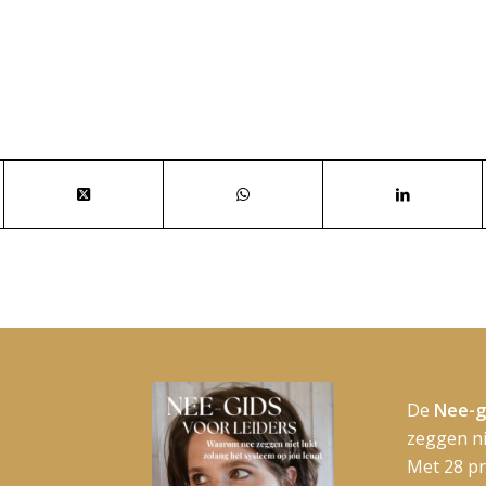
De
Nee-g
zeggen ni
Met 28 pr