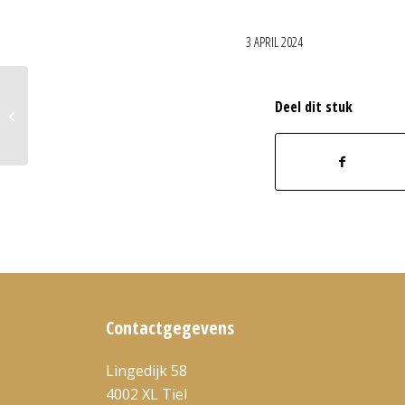
3 APRIL 2024
Eigenlijk tolereer ik wel
Deel dit stuk
heel veel in mijn
team…
Contactgegevens
Lingedijk 58
4002 XL Tiel