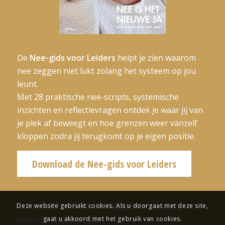
De
Nee-gids voor Leiders
helpt je zien waarom
nee zeggen niet lukt zolang het systeem op jou
leunt.
Met 28 praktische nee-scripts, systemische
inzichten en reflectievragen ontdek je waar jij van
je plek af beweegt en hoe grenzen weer vanzelf
kloppen zodra jij terugkomt op je eigen positie.
Download de Nee-gids voor Leiders
© Copyright – Beter Leidinggeven|
Home
|
Deze website gebruikt cookies. Als u doorgaat met deze site,
Gebruiksvoorwaarden
gaat u akkoord met het gebruik van cookies.