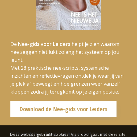
De
Nee-gids voor Leiders
helpt je zien waarom
nee zeggen niet lukt zolang het systeem op jou
leunt.
Met 28 praktische nee-scripts, systemische
inzichten en reflectievragen ontdek je waar jij van
je plek af beweegt en hoe grenzen weer vanzelf
kloppen zodra jij terugkomt op je eigen positie.
Download de Nee-gids voor Leiders
© Copyright – Beter Leidinggeven|
Home
|
Deze website gebruikt cookies. Als u doorgaat met deze site,