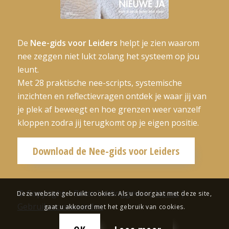
De
Nee-gids voor Leiders
helpt je zien waarom
nee zeggen niet lukt zolang het systeem op jou
leunt.
Met 28 praktische nee-scripts, systemische
inzichten en reflectievragen ontdek je waar jij van
je plek af beweegt en hoe grenzen weer vanzelf
kloppen zodra jij terugkomt op je eigen positie.
Download de Nee-gids voor Leiders
© Copyright – Beter Leidinggeven|
Home
|
Deze website gebruikt cookies. Als u doorgaat met deze site,
Gebruiksvoorwaarden
gaat u akkoord met het gebruik van cookies.